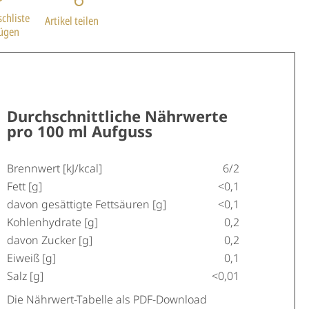
chliste
Artikel teilen
fügen
Durchschnittliche Nährwerte
pro 100 ml Aufguss
Brennwert [kJ/kcal]
6/2
Fett [g]
<0,1
davon gesättigte Fettsäuren [g]
<0,1
Kohlenhydrate [g]
0,2
davon Zucker [g]
0,2
Eiweiß [g]
0,1
Salz [g]
<0,01
Die Nährwert-Tabelle als PDF-Download