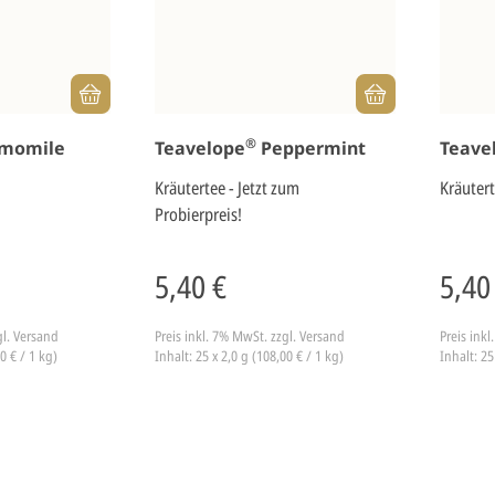
®
momile
Teavelope
Peppermint
Teave
Kräutertee - Jetzt zum
Kräuter
Probierpreis!
5,40 €
5,40
gl. Versand
Preis inkl. 7% MwSt.
zzgl. Versand
Preis ink
0 € / 1 kg)
Inhalt: 25 x 2,0 g (108,00 € / 1 kg)
Inhalt: 25