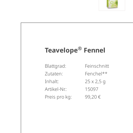
®
Teavelope
Fennel
Blattgrad:
Feinschnitt
Zutaten:
Fenchel**
Inhalt:
25 x 2,5 g
Artikel-Nr.:
15097
Preis pro kg:
99,20 €