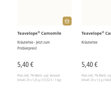
®
®
Teavelope
Camomile
Teavelope
Ca
Kräutertee - Jetzt zum
Kräutertee
Probierpreis!
5,40 €
5,40 €
Preis inkl. 7% MwSt.
zzgl. Versand
Preis inkl. 7% MwSt.
zz
Inhalt: 25 x 1,25 g (172,52 € / 1 kg)
Inhalt: 25 x 1,5 g (144,0