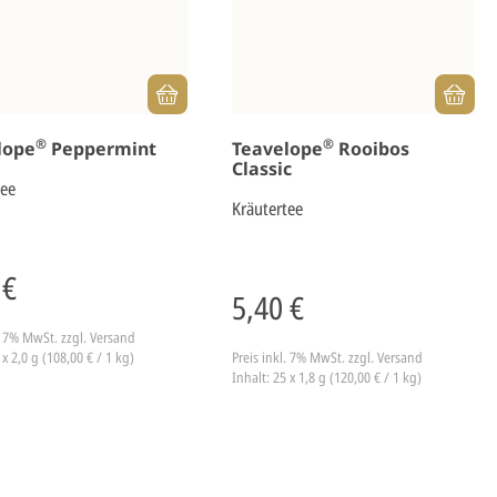
®
®
lope
Peppermint
Teavelope
Rooibos
Classic
tee
Kräutertee
 €
5,40 €
l. 7% MwSt.
zzgl. Versand
 x 2,0 g (108,00 € / 1 kg)
Preis inkl. 7% MwSt.
zzgl. Versand
Inhalt: 25 x 1,8 g (120,00 € / 1 kg)