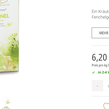
Ein Kräut
Fenchelg
MEHR
6,20
Preis pro kg 
in 2-4
-