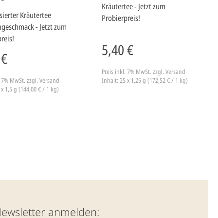
Kräutertee - Jetzt zum
ierter Kräutertee
Probierpreis!
geschmack - Jetzt zum
reis!
5,40 €
 €
Preis inkl. 7% MwSt.
zzgl. Versand
l. 7% MwSt.
zzgl. Versand
Inhalt: 25 x 1,25 g (172,52 € / 1 kg)
 x 1,5 g (144,00 € / 1 kg)
Newsletter anmelden: