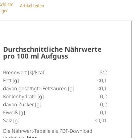
chliste
Artikel teilen
fügen
Durchschnittliche Nährwerte
pro 100 ml Aufguss
Brennwert [kJ/kcal]
6/2
Fett [g]
<0,1
davon gesättigte Fettsäuren [g]
<0,1
Kohlenhydrate [g]
0,2
davon Zucker [g]
0,2
Eiweiß [g]
0,1
Salz [g]
<0,01
Die Nährwert-Tabelle als PDF-Download
finden sie
hier
.