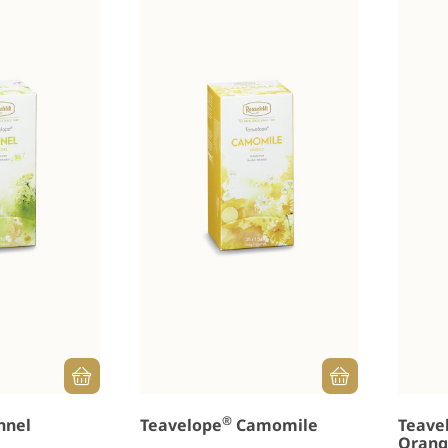
®
nnel
Teavelope
Camomile
Teave
Oran