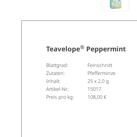
®
Teavelope
Peppermint
Blattgrad:
Feinschnitt
Zutaten:
Pfefferminze
Inhalt:
25 x 2,0 g
Artikel-Nr.:
15017
Preis pro kg:
108,00 €