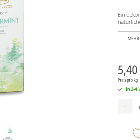
Ein beköm
natürlic
MEHR
5,40
Preis pro kg
in 2-4
-