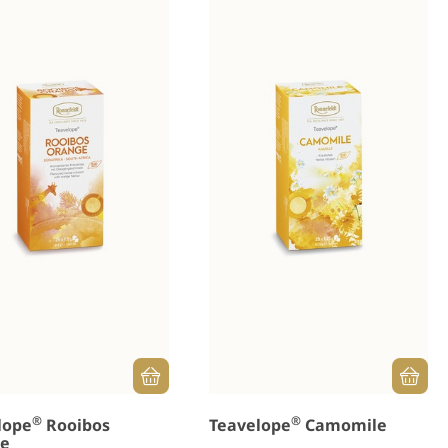
®
®
lope
Rooibos
Teavelope
Camomile
ge