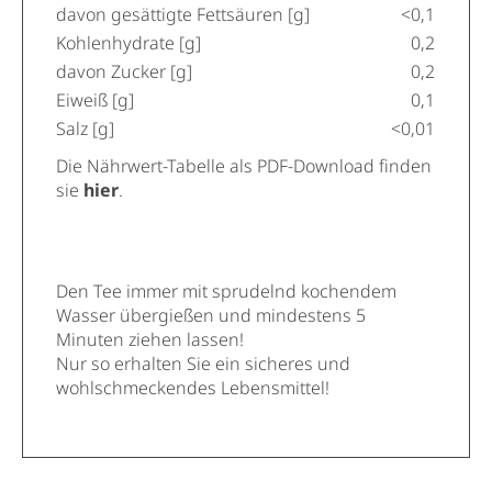
davon gesättigte Fettsäuren [g]
<0,1
Kohlenhydrate [g]
0,2
davon Zucker [g]
0,2
Eiweiß [g]
0,1
Salz [g]
<0,01
Die Nährwert-Tabelle als PDF-Download finden
sie
hier
.
Den Tee immer mit sprudelnd kochendem
Wasser übergießen und mindestens 5
Minuten ziehen lassen!
Nur so erhalten Sie ein sicheres und
wohlschmeckendes Lebensmittel!