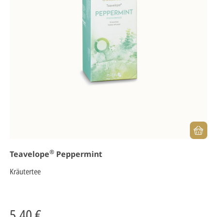
®
Teavelope
Peppermint
Kräutertee
5,40 €