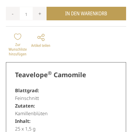
IN DEN WARENKORB
-
+
Zur
Artikel teilen
Wunschliste
hinzufügen
®
Teavelope
Camomile
Blattgrad:
Feinschnitt
Zutaten:
Kamillenblüten
Inhalt:
25 x 1,5 g