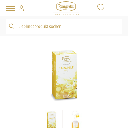
Tee Shop
Teebeutel
Teavelope®
Teavelope® Camomile
zurück zur Artikelübersicht