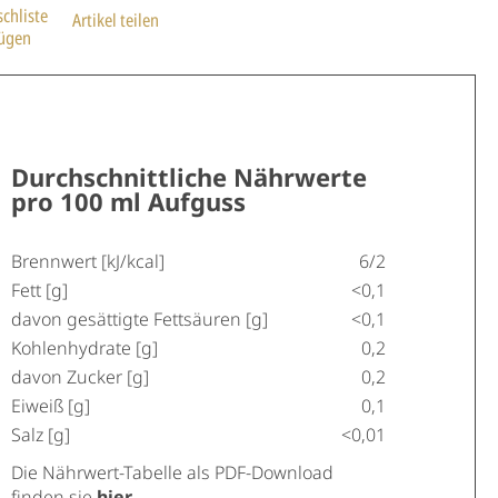
chliste
Artikel teilen
fügen
Durchschnittliche Nährwerte
pro 100 ml Aufguss
Brennwert [kJ/kcal]
6/2
Fett [g]
<0,1
davon gesättigte Fettsäuren [g]
<0,1
Kohlenhydrate [g]
0,2
davon Zucker [g]
0,2
Eiweiß [g]
0,1
Salz [g]
<0,01
Die Nährwert-Tabelle als PDF-Download
finden sie
hier
.