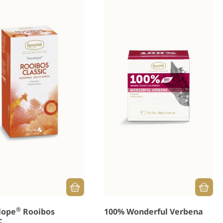
®
lope
Rooibos
100% Wonderful Verbena
c