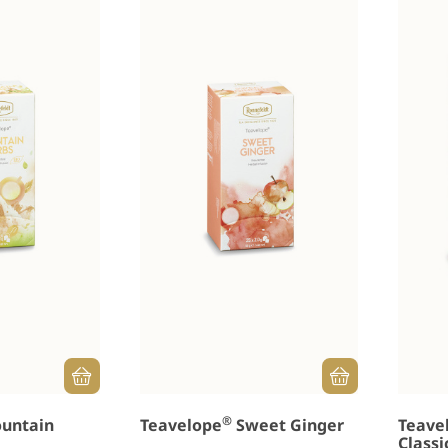
®
untain
Teavelope
Sweet Ginger
Teave
Classi