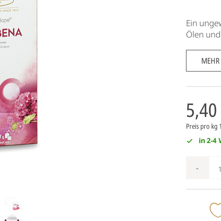
Ein unge
Ölen und
MEHR
5,40
Preis pro kg
in 2-4
-