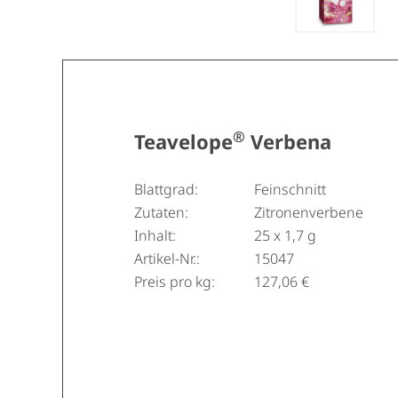
®
Teavelope
Verbena
Blattgrad:
Feinschnitt
Zutaten:
Zitronenverbene
Inhalt:
25 x 1,7 g
Artikel-Nr.:
15047
Preis pro kg:
127,06 €