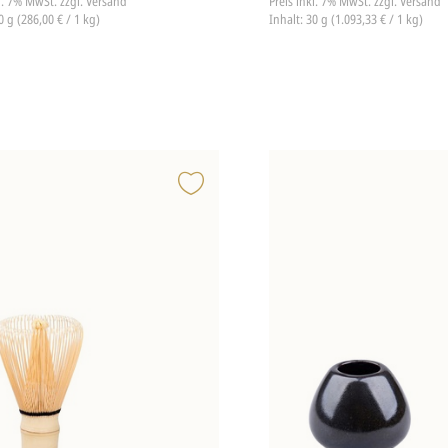
kl. 7% MwSt.
zzgl. Versand
Preis inkl. 7% MwSt.
zzgl. Versand
0 g (286,00 € / 1 kg)
Inhalt: 30 g (1.093,33 € / 1 kg)