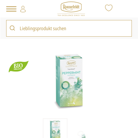
Tee Shop
Teebeutel
Teavelope®
Teavelope® Peppermint
zurück zur Artikelübersicht