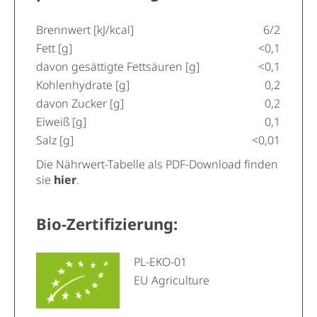
Brennwert [kJ/kcal]
6/2
Fett [g]
<0,1
davon gesättigte Fettsäuren [g]
<0,1
Kohlenhydrate [g]
0,2
davon Zucker [g]
0,2
Eiweiß [g]
0,1
Salz [g]
<0,01
Die Nährwert-Tabelle als PDF-Download finden
sie
hier
.
Bio-Zertifizierung:
PL-EKO-01
EU Agriculture