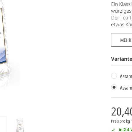
Ein Klass
würziges
Der Tea T
etwas Ka
MEHR
Variant
Assam 
Assam 
20,4
Preis pro kg
in 2-4