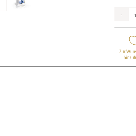
-
Zur Wuns
hinzu