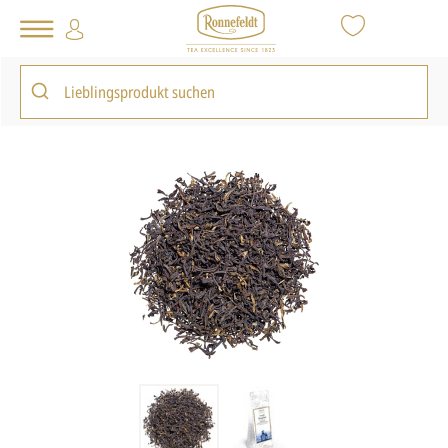
Tee Shop
Loser Tee
Schwarzer Tee
Assam Mangalam
zurück zur Artikelübersicht