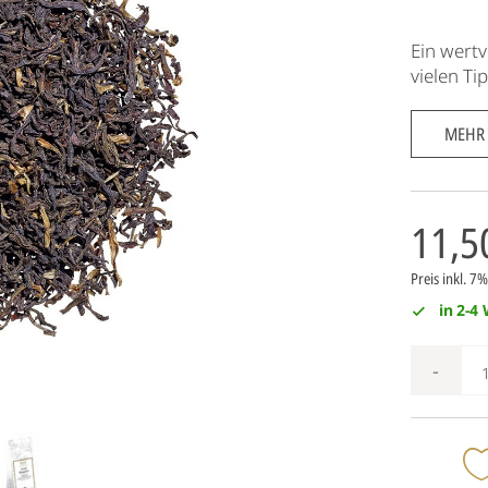
Ein wertv
vielen Ti
MEHR
11,5
Preis inkl. 
in 2-4
-