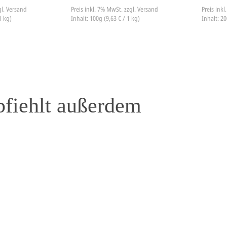
gl. Versand
Preis inkl. 7% MwSt.
zzgl. Versand
Preis ink
1 kg)
Inhalt: 100g (9,63 € / 1 kg)
Inhalt: 20
pfiehlt außerdem