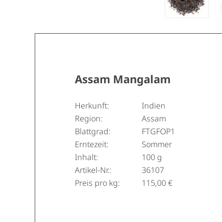
Assam Mangalam
Herkunft:
Indien
Region:
Assam
Blattgrad:
FTGFOP1
Erntezeit:
Sommer
Inhalt:
100 g
Artikel-Nr.:
36107
Preis pro kg:
115,00 €