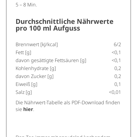
5 – 8 Min.
Durchschnittliche Nährwerte
pro 100 ml Aufguss
Brennwert [kJ/kcal]
6/2
Fett [g]
<0,1
davon gesättigte Fettsäuren [g]
<0,1
Kohlenhydrate [g]
0,2
davon Zucker [g]
0,2
Eiweiß [g]
0,1
Salz [g]
<0,01
Die Nährwert-Tabelle als PDF-Download finden
sie
hier
.