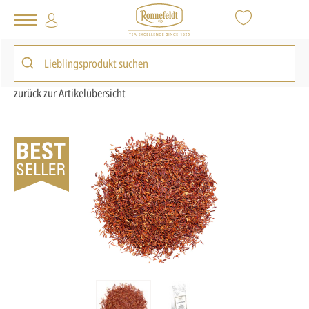
Tee Shop
Loser Tee
Kräutertee
Rooibos, Honeybush
Rooibos Vanilla
zurück zur Artikelübersicht