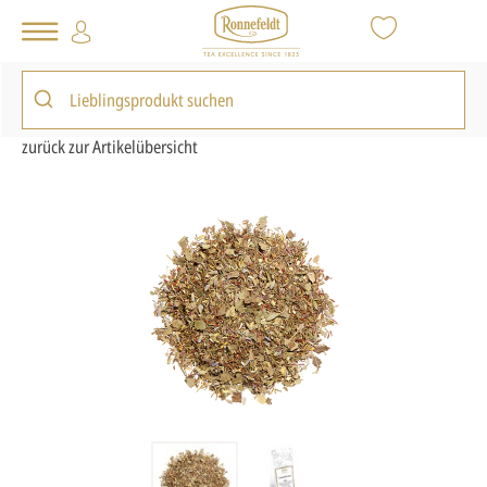
Tee Shop
Loser Tee
Kräutertee
Rooibos, Honeybush
Lavendeltraum
zurück zur Artikelübersicht