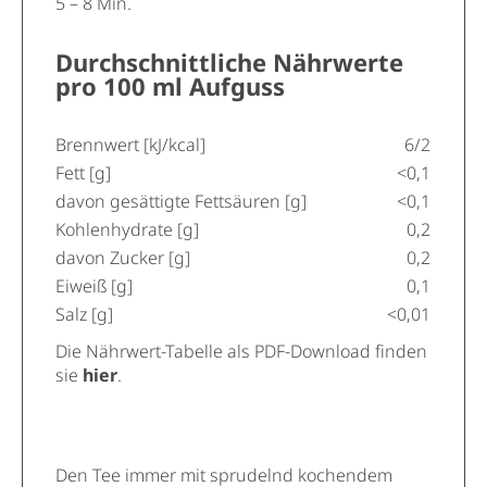
5 – 8 Min.
Durchschnittliche Nährwerte
pro 100 ml Aufguss
Brennwert [kJ/kcal]
6/2
Fett [g]
<0,1
davon gesättigte Fettsäuren [g]
<0,1
Kohlenhydrate [g]
0,2
davon Zucker [g]
0,2
Eiweiß [g]
0,1
Salz [g]
<0,01
Die Nährwert-Tabelle als PDF-Download finden
sie
hier
.
Den Tee immer mit sprudelnd kochendem