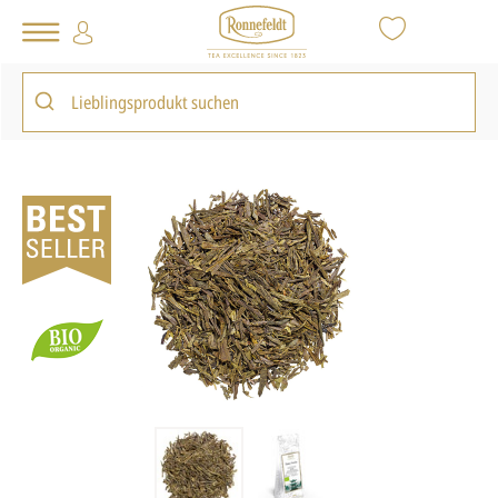
Tee Shop
Loser Tee
Grüner Tee
Fancy Sencha
zurück zur Artikelübersicht