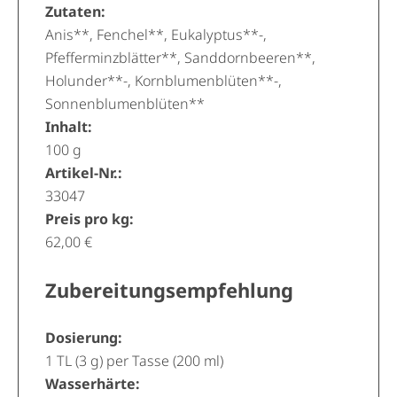
Zutaten:
Anis**, Fenchel**, Eukalyptus**-,
Pfefferminzblätter**, Sanddornbeeren**,
Holunder**-, Kornblumenblüten**-,
Sonnenblumenblüten**
Inhalt:
100 g
Artikel-Nr.:
33047
Preis pro kg:
62,00 €
Zubereitungsempfehlung
Dosierung:
1 TL (3 g) per Tasse (200 ml)
Wasserhärte: