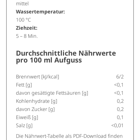
mittel
Wassertemperatur:
100 °C
Ziehzeit:
5 – 8 Min.
Durchschnittliche Nährwerte
pro 100 ml Aufguss
Brennwert [kJ/kcal]
6/2
Fett [g]
<0,1
davon gesättigte Fettsäuren [g]
<0,1
Kohlenhydrate [g]
0,2
davon Zucker [g]
0,2
Eiweiß [g]
0,1
Salz [g]
<0,01
Die Nährwert-Tabelle als PDF-Download finden