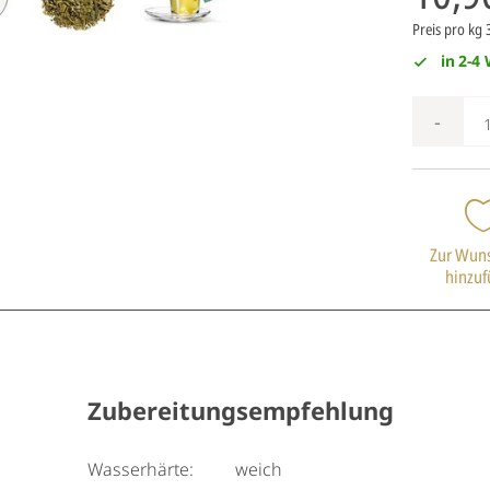
Preis pro kg
in 2-4
-
Zur Wuns
hinzu
Zubereitungsempfehlung
Wasserhärte:
weich