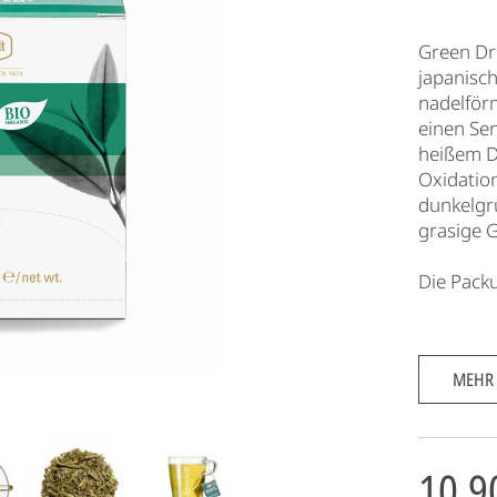
Green Dr
japanisc
nadelför
einen Sen
heißem D
Oxidation
dunkelgrü
grasige G
Die Packu
MEHR
10,9