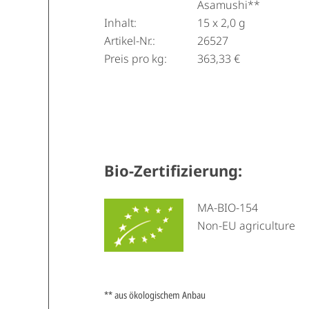
Asamushi**
Inhalt:
15 x 2,0 g
Artikel-Nr.:
26527
Preis pro kg:
363,33 €
Bio-Zertifizierung:
MA-BIO-154
Non-EU agriculture
** aus ökologischem Anbau