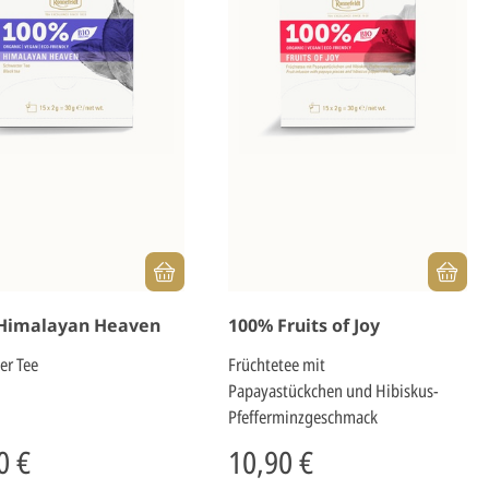
Himalayan Heaven
100% Fruits of Joy
er Tee
Früchtetee mit
Papayastückchen und Hibiskus-
Pfefferminzgeschmack
0 €
10,90 €