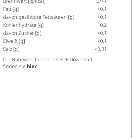
Brennwert [kJ/kcal]
3/<1
Fett [g]
<0,1
davon gesättigte Fettsäuren [g]
<0,1
Kohlenhydrate [g]
0,2
davon Zucker [g]
<0,1
Eiweiß [g]
<0,1
Salz [g]
<0,01
Die Nährwert-Tabelle als PDF-Download
finden sie
hier
.