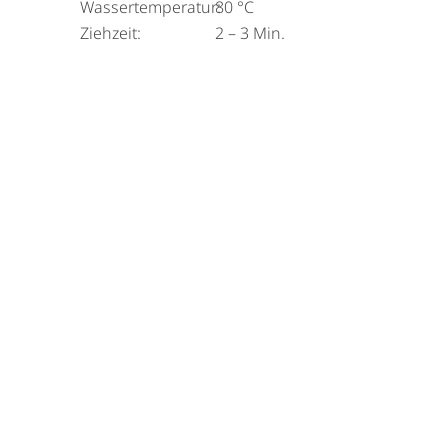
Wassertemperatur:
80 °C
Ziehzeit:
2 – 3 Min.