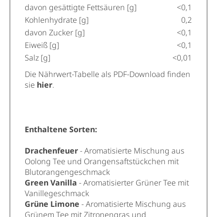
davon gesättigte Fettsäuren [g]
<0,1
Kohlenhydrate [g]
0,2
davon Zucker [g]
<0,1
Eiweiß [g]
<0,1
Salz [g]
<0,01
Die Nährwert-Tabelle als PDF-Download finden
sie
hier
.
Enthaltene Sorten:
Drachenfeuer
- Aromatisierte Mischung aus
Oolong Tee und Orangensaftstückchen mit
Blutorangengeschmack
Green Vanilla
- Aromatisierter Grüner Tee mit
Vanillegeschmack
Grüne Limone
- Aromatisierte Mischung aus
Grünem Tee mit Zitronengras und