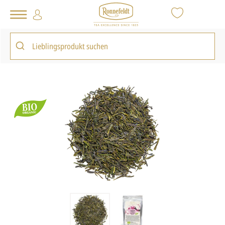
Tee Shop
Tee-Kollektionen
Japan Kollektion
Sencha Chiran
zurück zur Artikelübersicht