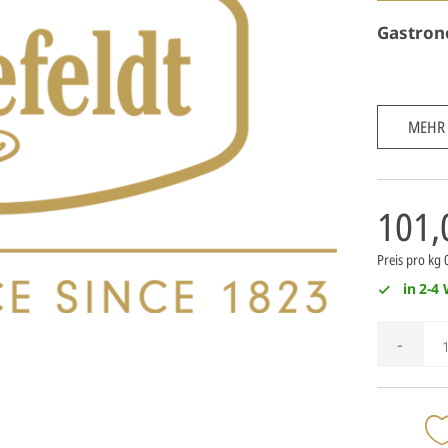
Gastron
MEHR
101,
Preis pro kg 
in 2-4
-