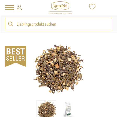
Tee Shop
Tea Friday
Ingwer-Zitrone auf Grüntee
zurück zur Artikelübersicht