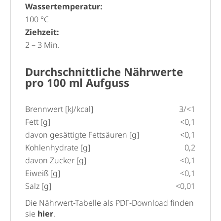
Wassertemperatur:
100 °C
Ziehzeit:
2 – 3 Min.
Durchschnittliche Nährwerte
pro 100 ml Aufguss
Brennwert [kJ/kcal]
3/<1
Fett [g]
<0,1
davon gesättigte Fettsäuren [g]
<0,1
Kohlenhydrate [g]
0,2
davon Zucker [g]
<0,1
Eiweiß [g]
<0,1
Salz [g]
<0,01
Die Nährwert-Tabelle als PDF-Download finden
sie
hier
.