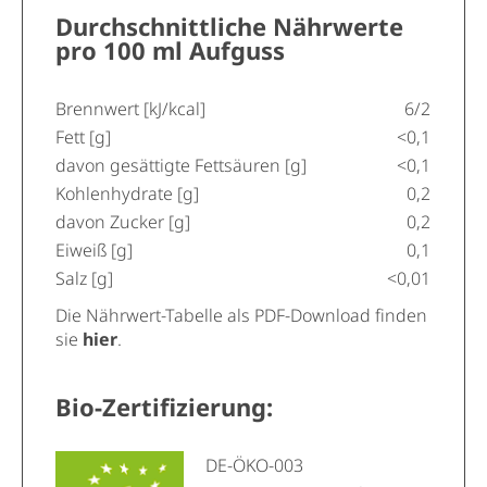
Durchschnittliche Nährwerte
pro 100 ml Aufguss
Brennwert [kJ/kcal]
6/2
Fett [g]
<0,1
davon gesättigte Fettsäuren [g]
<0,1
Kohlenhydrate [g]
0,2
davon Zucker [g]
0,2
Eiweiß [g]
0,1
Salz [g]
<0,01
Die Nährwert-Tabelle als PDF-Download finden
sie
hier
.
Bio-Zertifizierung:
DE-ÖKO-003