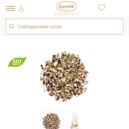
Tee Shop
Loser Tee
Wellness Tee
Light My Flame
zurück zur Artikelübersicht