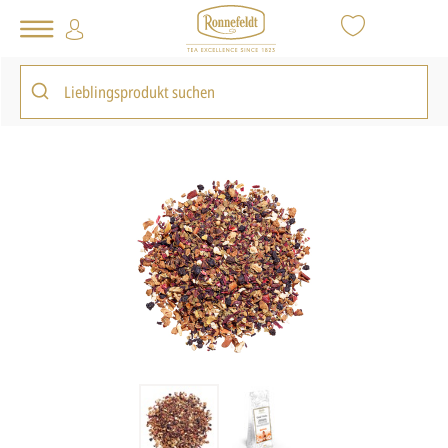
Tee Shop
Loser Tee
Wellness Tee
Good Vitality
zurück zur Artikelübersicht