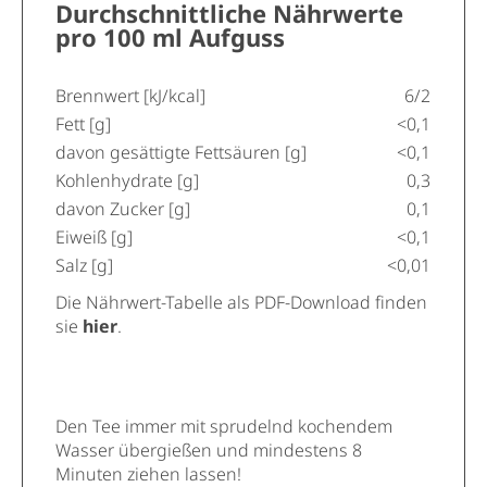
Durchschnittliche Nährwerte
pro 100 ml Aufguss
Brennwert [kJ/kcal]
6/2
Fett [g]
<0,1
davon gesättigte Fettsäuren [g]
<0,1
Kohlenhydrate [g]
0,3
davon Zucker [g]
0,1
Eiweiß [g]
<0,1
Salz [g]
<0,01
Die Nährwert-Tabelle als PDF-Download finden
sie
hier
.
Den Tee immer mit sprudelnd kochendem
Wasser übergießen und mindestens 8
Minuten ziehen lassen!