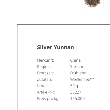
Silver Yunnan
Herkunft:
China
Region:
Yunnan
Erntezeit:
Frühjahr
Zutaten:
Weißer Tee**
Inhalt:
50 g
Artikel-Nr.:
35227
Preis pro kg:
166,00 €