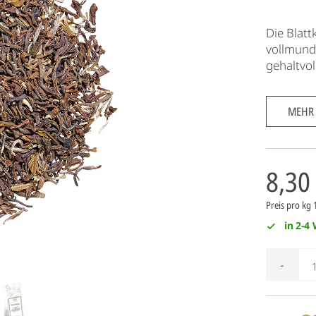
Die Blatt
vollmund
gehaltvol
MEHR
8,30
Preis pro kg
in 2-4
-