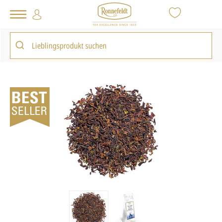
Tee Shop
Loser Tee
Schwarzer Tee
Tippy Golden Earl Grey
zurück zur Artikelübersicht