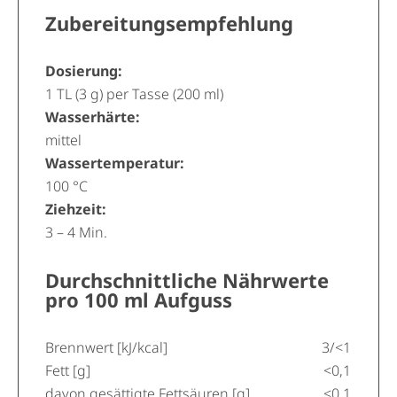
Zubereitungsempfehlung
Dosierung:
1 TL (3 g) per Tasse (200 ml)
Wasserhärte:
mittel
Wassertemperatur:
100 °C
Ziehzeit:
3 – 4 Min.
Durchschnittliche Nährwerte
pro 100 ml Aufguss
Brennwert [kJ/kcal]
3/<1
Fett [g]
<0,1
davon gesättigte Fettsäuren [g]
<0,1