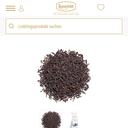
Tee Shop
Loser Tee
Schwarzer Tee
Tippy Assam
zurück zur Artikelübersicht