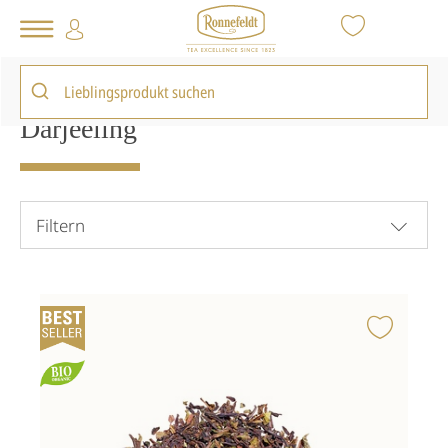
Tee Shop
Loser Tee
Schwarzer Tee
Darjeeling
Darjeeling
Filtern