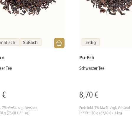
matisch
Süßlich
Erdig
an
Pu-Erh
zer Tee
Schwarzer Tee
 €
8,70 €
kl. 7% MwSt.
zzgl. Versand
Preis inkl. 7% MwSt.
zzgl. Versand
00 g (75,00 € / 1 kg)
Inhalt: 100 g (87,00 € / 1 kg)