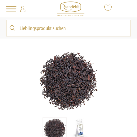
Tee Shop
Loser Tee
Schwarzer Tee
Caramelo
zurück zur Artikelübersicht