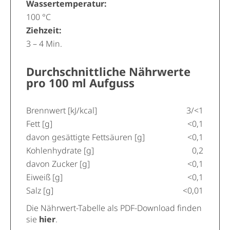
Wassertemperatur:
100 °C
Ziehzeit:
3 – 4 Min.
Durchschnittliche Nährwerte
pro 100 ml Aufguss
Brennwert [kJ/kcal]
3/<1
Fett [g]
<0,1
davon gesättigte Fettsäuren [g]
<0,1
Kohlenhydrate [g]
0,2
davon Zucker [g]
<0,1
Eiweiß [g]
<0,1
Salz [g]
<0,01
Die Nährwert-Tabelle als PDF-Download finden
sie
hier
.