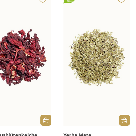
kusblütenkelche
Yerba Mate