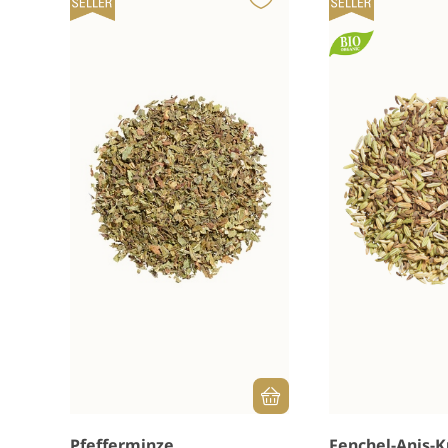
Pfefferminze
Fenchel-Anis-