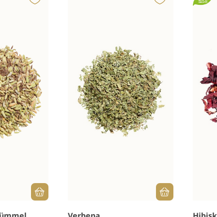
Kümmel
Verbena
Hibis