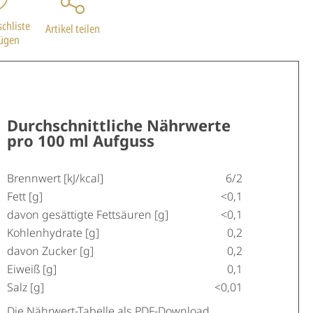
chliste
Artikel teilen
fügen
Durchschnittliche Nährwerte
pro 100 ml Aufguss
Brennwert [kJ/kcal]
6/2
Fett [g]
<0,1
davon gesättigte Fettsäuren [g]
<0,1
Kohlenhydrate [g]
0,2
davon Zucker [g]
0,2
Eiweiß [g]
0,1
Salz [g]
<0,01
Die Nährwert-Tabelle als PDF-Download