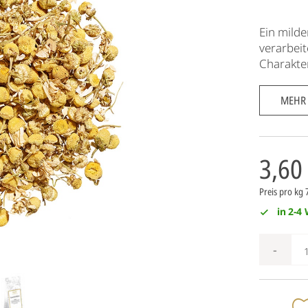
Ein milde
verarbeit
Charakte
MEHR
3,60
Preis pro kg 
in 2-4
-