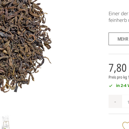
Einer der
feinherb 
MEHR
7,80
Preis pro kg
in 2-4
-