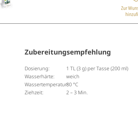
Zur Wuns
hinzu
Zubereitungsempfehlung
Dosierung:
1 TL (3 g) per Tasse (200 ml)
Wasserhärte:
weich
Wassertemperatur:
80 °C
Ziehzeit:
2 – 3 Min.