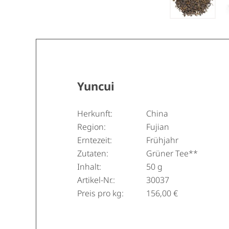
Yuncui
Herkunft:
China
Region:
Fujian
Erntezeit:
Frühjahr
Zutaten:
Grüner Tee**
Inhalt:
50 g
Artikel-Nr.:
30037
Preis pro kg:
156,00 €