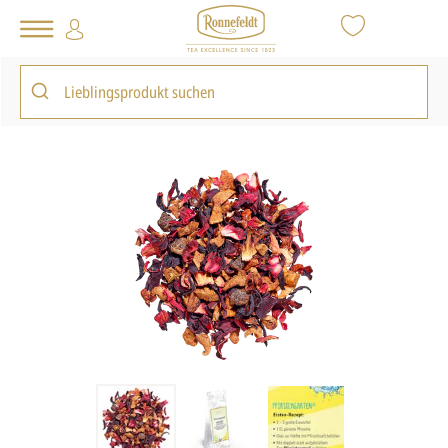
Tee Shop
Loser Tee
Früchtetee
Pfirsichgarten®
zurück zur Artikelübersicht