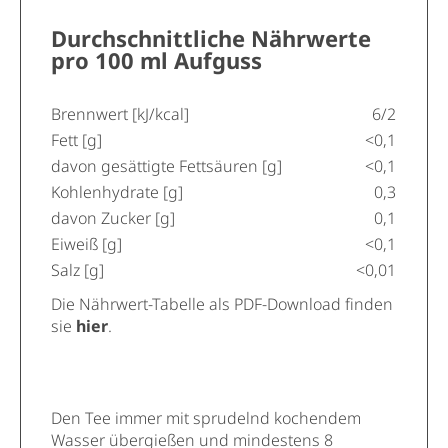
Durchschnittliche Nährwerte
pro 100 ml Aufguss
Brennwert [kJ/kcal]
6/2
Fett [g]
<0,1
davon gesättigte Fettsäuren [g]
<0,1
Kohlenhydrate [g]
0,3
davon Zucker [g]
0,1
Eiweiß [g]
<0,1
Salz [g]
<0,01
Die Nährwert-Tabelle als PDF-Download finden
sie
hier
.
Den Tee immer mit sprudelnd kochendem
Wasser übergießen und mindestens 8