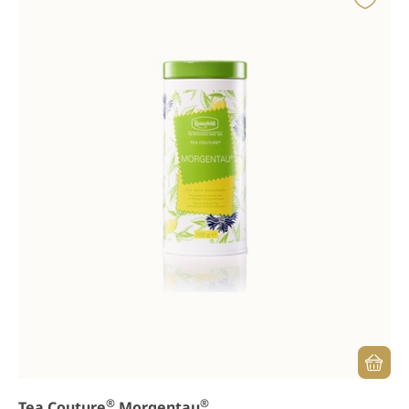
®
®
Tea Couture
Morgentau