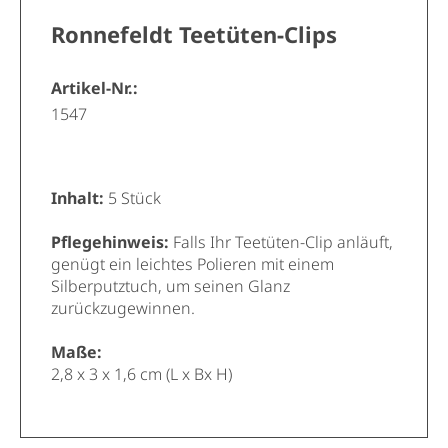
Ronnefeldt Teetüten-Clips
Artikel-Nr.:
1547
Inhalt:
5 Stück
Pf
legehinweis
:
Falls Ihr Teetüten-Clip anläuft,
genügt ein leichtes Polieren mit einem
Silberputztuch, um seinen Glanz
zurückzugewinnen.
Maße:
2,8 x 3 x 1,6 cm (L x Bx H)