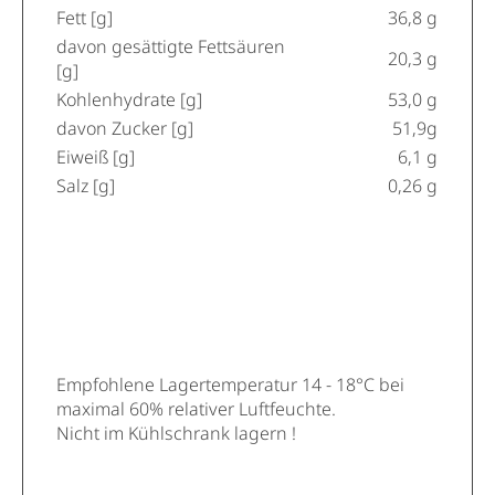
Fett [g]
36,8 g
davon gesättigte Fettsäuren
20,3 g
[g]
Kohlenhydrate [g]
53,0 g
davon Zucker [g]
51,9g
Eiweiß [g]
6,1 g
Salz [g]
0,26 g
Empfohlene Lagertemperatur 14 - 18°C bei
maximal 60% relativer Luftfeuchte.
Nicht im Kühlschrank lagern !