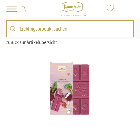
Tee Shop
Inspiration
Geschenkideen
Lauensteiner Tee-Schokolade Rote Bete Rhabarber
zurück zur Artikelübersicht