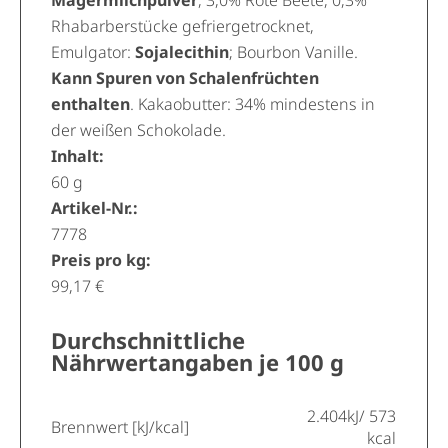
Magermilchpulver
, 3,0% Rote Beete, 0,3%
Rhabarberstücke gefriergetrocknet,
Emulgator:
Sojalecithin
; Bourbon Vanille.
Kann Spuren von Schalenfrüchten
enthalten
. Kakaobutter: 34% mindestens in
der weißen Schokolade.
Inhalt:
60 g
Artikel-Nr.:
7778
Preis pro kg:
99,17 €
Durchschnittliche
Nährwertangaben je 100 g
2.404kJ/ 573
Brennwert [kJ/kcal]
kcal