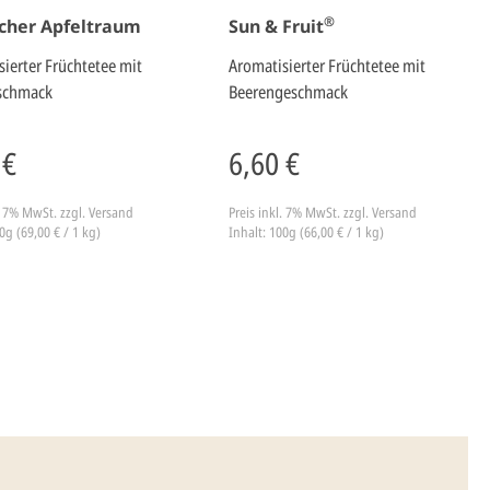
®
scher Apfeltraum
Sun & Fruit
sierter Früchtetee mit
Aromatisierter Früchtetee mit
schmack
Beerengeschmack
 €
6,60 €
l. 7% MwSt.
zzgl. Versand
Preis inkl. 7% MwSt.
zzgl. Versand
0g (69,00 € / 1 kg)
Inhalt: 100g (66,00 € / 1 kg)