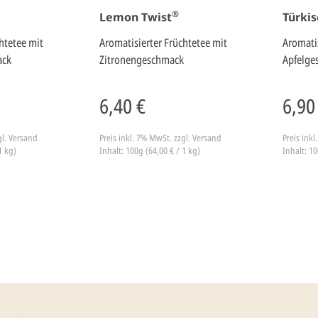
®
Lemon Twist
Türki
htetee mit
Aromatisierter Früchtetee mit
Aromati
ack
Zitronengeschmack
Apfelge
6,40 €
6,90
gl. Versand
Preis inkl. 7% MwSt.
zzgl. Versand
Preis ink
1 kg)
Inhalt: 100g (64,00 € / 1 kg)
Inhalt: 10