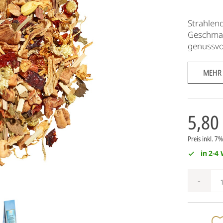
Strahlen
Geschmack
genussvol
MEHR
5,80
Preis inkl. 
in 2-4
-