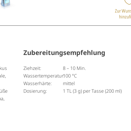
Zur Wuns
hinzu
Zubereitungsempfehlung
skus
Ziehzeit:
8 – 10 Min.
le,
Wassertemperatur:
100 °C
Wasserhärte:
mittel
süße
Dosierung:
1 TL (3 g) per Tasse (200 ml)
ma,