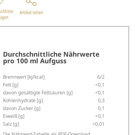
chliste
Artikel teilen
fügen
Durchschnittliche Nährwerte
pro 100 ml Aufguss
Brennwert [kJ/kcal]
6/2
Fett [g]
<0,1
davon gesättigte Fettsäuren [g]
<0,1
Kohlenhydrate [g]
0,3
davon Zucker [g]
0,1
Eiweiß [g]
<0,1
Salz [g]
<0,01
Die Nährwert-Tabelle als PDF-Download