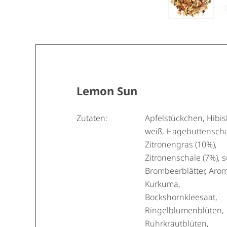
Lemon Sun
Zutaten:
Apfelstückchen, Hibi
weiß, Hagebuttenscha
Zitronengras (10%),
Zitronenschale (7%), 
Brombeerblätter, Aro
Kurkuma,
Bockshornkleesaat,
Ringelblumenblüten,
Ruhrkrautblüten,