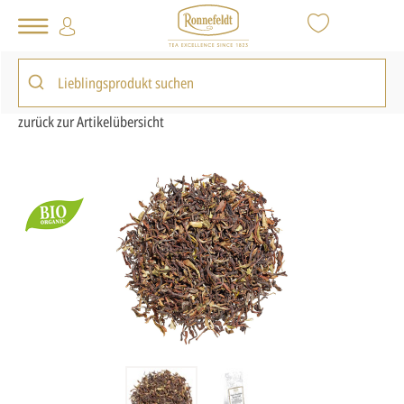
Tee Shop
Inspiration
Bio Tee
Bio Schwarzer Tee
Nepal Himshikar Spring
zurück zur Artikelübersicht