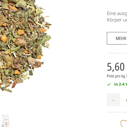
Eine aus
Körper u
MEHR
5,60
Preis pro kg 
in 2-4
-