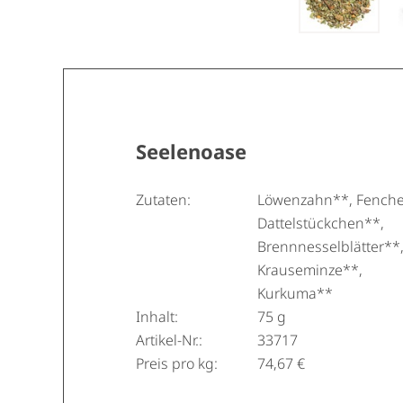
Seelenoase
Zutaten:
Löwenzahn**, Fenche
Dattelstückchen**,
Brennnesselblätter**
Krauseminze**,
Kurkuma**
Inhalt:
75 g
Artikel-Nr.:
33717
Preis pro kg:
74,67 €