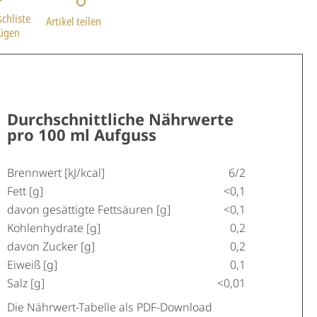
chliste
Artikel teilen
fügen
Durchschnittliche Nährwerte
pro 100 ml Aufguss
Brennwert [kJ/kcal]
6/2
Fett [g]
<0,1
davon gesättigte Fettsäuren [g]
<0,1
Kohlenhydrate [g]
0,2
davon Zucker [g]
0,2
Eiweiß [g]
0,1
Salz [g]
<0,01
Die Nährwert-Tabelle als PDF-Download