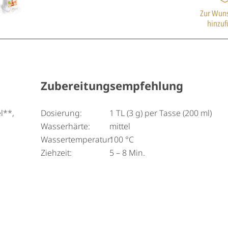
Zur Wuns
hinzu
Zubereitungsempfehlung
l**,
Dosierung:
1 TL (3 g) per Tasse (200 ml)
Wasserhärte:
mittel
,
Wassertemperatur:
100 °C
Ziehzeit:
5 – 8 Min.