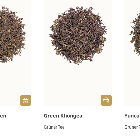
een
Green Khongea
Yuncu
Grüner Tee
Grüner 