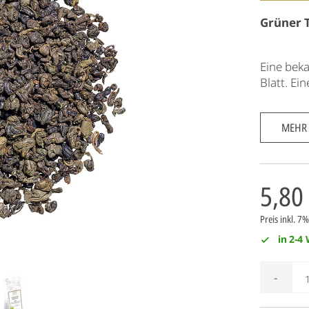
Grüner 
Eine beka
Blatt. Ein
MEHR
5,80
Preis inkl. 
in 2-4
-