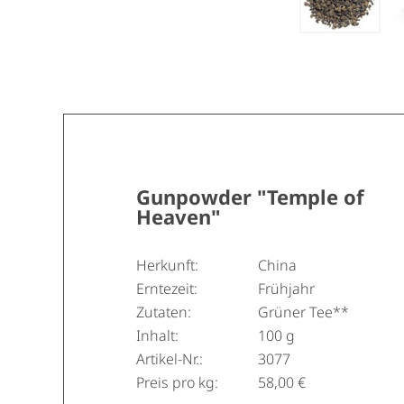
Gunpowder "Temple of
Heaven"
Herkunft:
China
Erntezeit:
Frühjahr
Zutaten:
Grüner Tee**
Inhalt:
100 g
Artikel-Nr.:
3077
Preis pro kg:
58,00 €