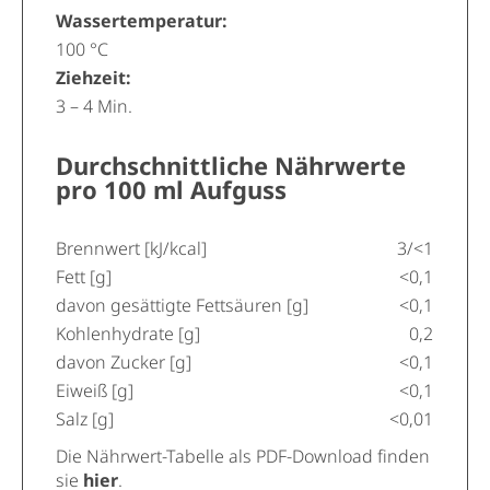
Wassertemperatur:
100 °C
Ziehzeit:
3 – 4 Min.
Durchschnittliche Nährwerte
pro 100 ml Aufguss
Brennwert [kJ/kcal]
3/<1
Fett [g]
<0,1
davon gesättigte Fettsäuren [g]
<0,1
Kohlenhydrate [g]
0,2
davon Zucker [g]
<0,1
Eiweiß [g]
<0,1
Salz [g]
<0,01
Die Nährwert-Tabelle als PDF-Download finden
sie
hier
.