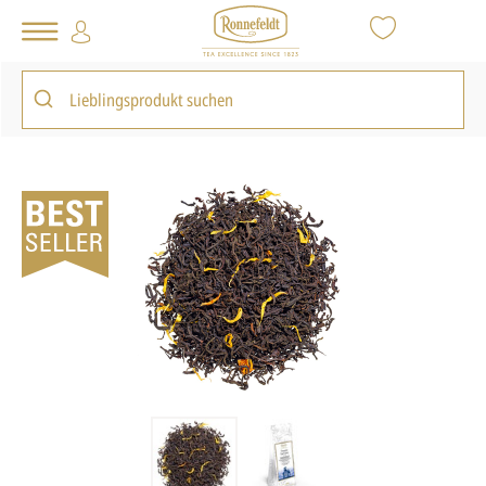
Tee Shop
Famous Earl Grey
zurück zur Startseite