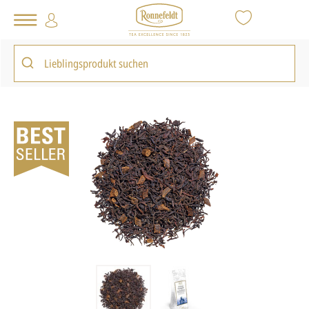
Tee Shop
Bestseller
Ostfriesen Sonntagstee
zurück zur Artikelübersicht