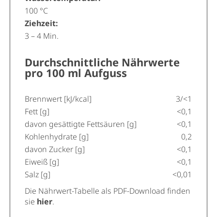
100 °C
Ziehzeit:
3 – 4 Min.
Durchschnittliche Nährwerte
pro 100 ml Aufguss
Brennwert [kJ/kcal]
3/<1
Fett [g]
<0,1
davon gesättigte Fettsäuren [g]
<0,1
Kohlenhydrate [g]
0,2
davon Zucker [g]
<0,1
Eiweiß [g]
<0,1
Salz [g]
<0,01
Die Nährwert-Tabelle als PDF-Download finden
sie
hier
.