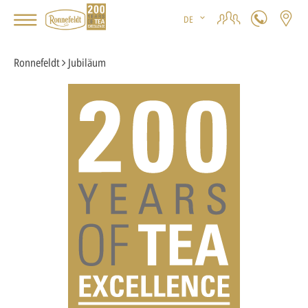
DE
Ronnefeldt
Jubiläum