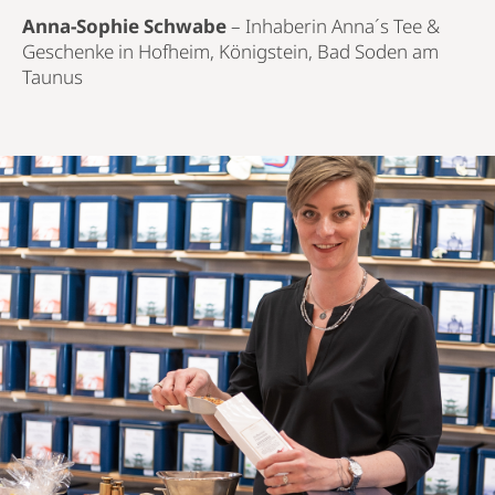
internationalen Gastlichkeit.
Eine sorgsam zubereitete Tasse Tee
bewirkt Unglaubliches, erschafft gar
eine Magie der Gastfreundschaft.
Ronnefeldt und sein Team
unterstützen uns aufs Beste mit
allem, was für besten Tee
erforderlich ist. Darauf verlassen wir
uns auch in Zukunft gerne!"
Marcus W. Eismann
– Hotelier, Alpenhotel
Wittelsbach