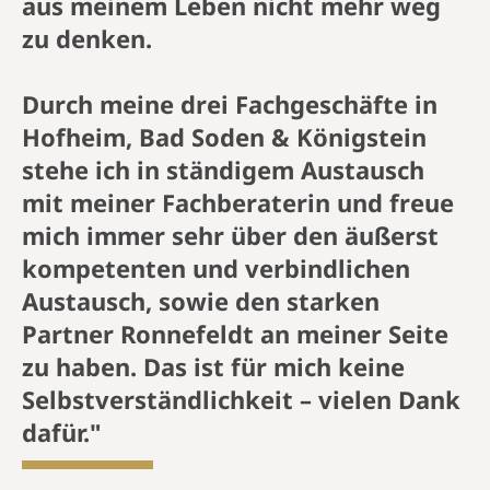
und unserem Team der Firma J.T.
Ronnefeldt KG ganz herzlich zum
großen Jubiläum und bedanke mich
für die jahrzehntelange, erfolgreiche
Zusammenarbeit!
Ganz unten im ländlichen Süden
Deutschlands offerieren wir unseren
Gästen mit über 80 Sorten das
größte Teesortiment loser,
exquisiter Ronnefeldt Tees.
Mit „Gillitzer’s Bayerischer Teatime“,
einer Chinesischen Teezeremonie,
Teeverkostungen und –schulungen
bieten wir Highlights der