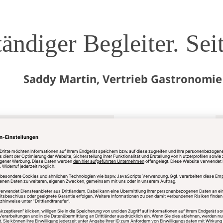
tändiger Begleiter. Se
Saddy Martin, Vertrieb Gastronomi
feldt Teahouse
ul
nbul können Sie jetzt im
eldt Teahouse Suadiye ein
rtiges Teeerlebnis