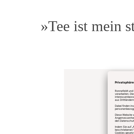
»Tee ist mein s
Ronne
Istanb
In Ista
Ronnef
einziga