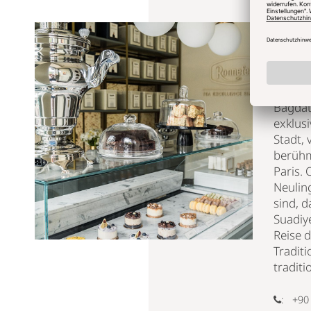
genieße
außerg
Tees au
Das Te
einem 
Bagdat
exklusi
Stadt, 
berühm
Paris. 
Neuling
sind, 
Suadiye
Reise 
Traditi
traditi
: +90 