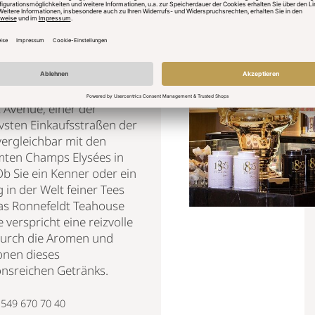
n, in dem Sie eine
ewöhnliche Auswahl an
s der ganzen Welt finden.
ahouse befindet sich an
renommierten Ort in der
 Avenue, einer der
vsten Einkaufsstraßen der
vergleichbar mit den
ten Champs Elysées in
Ob Sie ein Kenner oder ein
 in der Welt feiner Tees
das Ronnefeldt Teahouse
 verspricht eine reizvolle
durch die Aromen und
onen dieses
onsreichen Getränks.
549 670 70 40