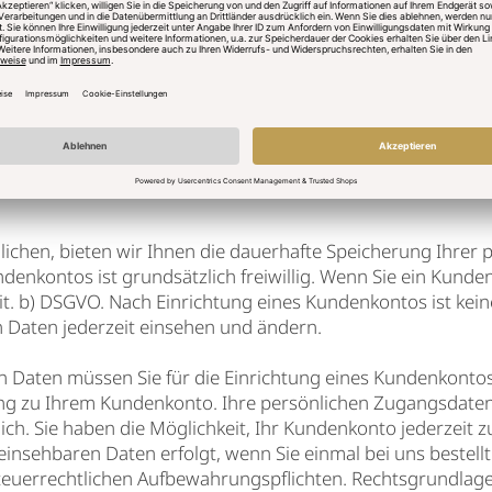
ccounts/answer/61416?hl=de
/de-de/help/17442/windows-internetexplorer-delete-mana
b/cookies-erlauben-und-ablehnen
fari/manage-cookies-and-website-datasfri11471/mac
chen, bieten wir Ihnen die dauerhafte Speicherung Ihrer 
nkontos ist grundsätzlich freiwillig. Wenn Sie ein Kundenk
lit. b) DSGVO. Nach Einrichtung eines Kundenkontos ist ke
 Daten jederzeit einsehen und ändern.
en Daten müssen Sie für die Einrichtung eines Kundenkonto
ng zu Ihrem Kundenkonto. Ihre persönlichen Zugangsdaten 
h. Sie haben die Möglichkeit, Ihr Kundenkonto jederzeit zu 
nsehbaren Daten erfolgt, wenn Sie einmal bei uns bestellt
euerrechtlichen Aufbewahrungspflichten. Rechtsgrundlage für