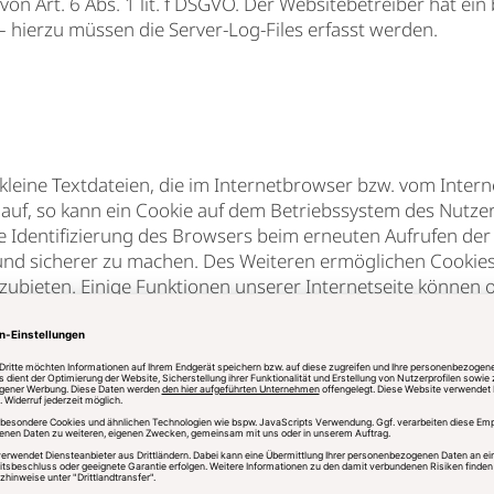
on Art. 6 Abs. 1 lit. f DSGVO. Der Websitebetreiber hat ein 
 hierzu müssen die Server-Log-Files erfasst werden.
kleine Textdateien, die im Internetbrowser bzw. vom Int
 auf, so kann ein Cookie auf dem Betriebssystem des Nutzer
ige Identifizierung des Browsers beim erneuten Aufrufen de
er und sicherer zu machen. Des Weiteren ermöglichen Cook
zubieten. Einige Funktionen unserer Internetseite können 
auch nach einem Seitenwechsel wiedererkannt wird.
(3) TMG sowie Art. 6 (1) lit. f) DSGVO aus dem berechtigte
ezogenen Daten von Ihnen gespeichert. Cookies werden au
. Durch die Auswahl entsprechender technischer Einstellun
thaltenen Daten verhindern. Bereits gespeicherte Cookies 
 nicht sämtliche Funktionen dieser Website vollumfänglich
bei den wichtigsten Browsern verwalten (u.a. auch deaktivie