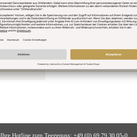
Die Vervielfältigung, Bearbeitung,
außerhalb der Grenzen des Urheber
des jeweiligen Autors bzw. Erstelle
nhalte und Werke
den privaten, nicht kommerziellen G
hen
Seite nicht vom Betreiber erstellt 
beachtet. Insbesondere werden Inhal
trotzdem auf eine Urheberrechtsve
einen entsprechenden Hinweis. Be
wir derartige Inhalte umgehend en
Ihre Hotline zum Teegenuss:
+49 (0) 69 79 30 05-0