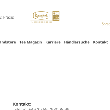
& Praxis
Spra
andstore
Tee Magazin
Karriere
Händlersuche
Kontakt
Kontakt:
Telefon:
+49 (0) 69 793005-99