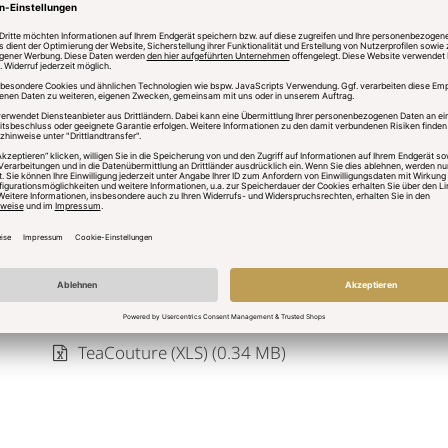
Zubehör & Porzellan (PDF) (0.15 MB)
Zubehör & Porzellan (XLS) (0.35 MB)
TeaCouture
TeaCouture (PDF) (0.13 MB)
TeaCouture (XLS) (0.34 MB)