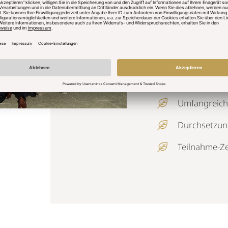
Die Vorteile für Ih
Aufbau von 
Persönlichke
Mehr Kompe
Umfangreich
Durchsetzung
Teilnahme-Zer