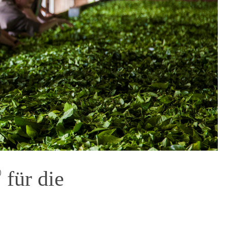
®
für die