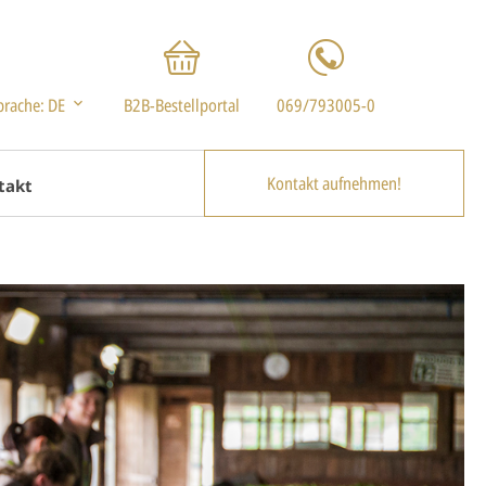
prache:
DE
B2B-Bestellportal
069/793005-0
Kontakt aufnehmen!
takt