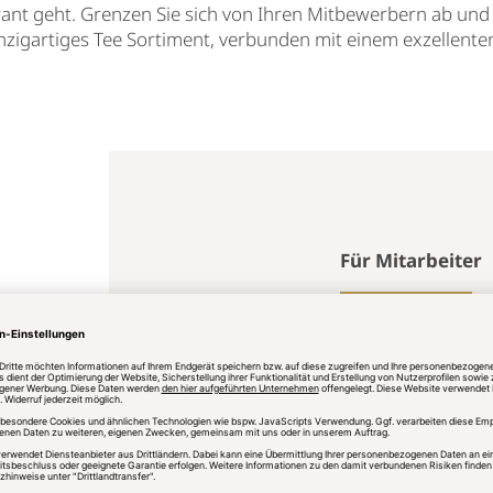
ant geht. Grenzen Sie sich von Ihren Mitbewerbern ab und 
nzigartiges Tee Sortiment, verbunden mit einem exzellenten
Für Mitarbeiter
Ihre Mitarbeiter w
Bereichen, ob Gas
umfassend ausgebi
wahre Tee-Experte
beraten können. D
praxisbezogenes 