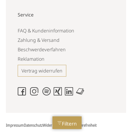
Service
FAQ & Kundeninformation
Zahlung & Versand
Beschwerdeverfahren
Reklamation
Vertrag widerrufen
Filtern
Impressum
Datenschutz
Widerrufsrecht
AGB
Barrierefreiheit